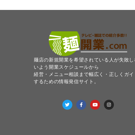
麺店の新規開業を希望されている人が失敗し
いよう開業スケジュールから
経営・メニュー相談まで幅広く・正しくガイ
するための情報発信サイト。
T
F
Y
I
w
a
o
n
i
c
u
s
t
e
t
t
t
b
u
a
e
o
b
g
r
o
e
r
k
a
-
m