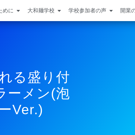
ために
大和麺学校
学校参加者の声
開業
れる盛り付
骨ラーメン(泡
er.)