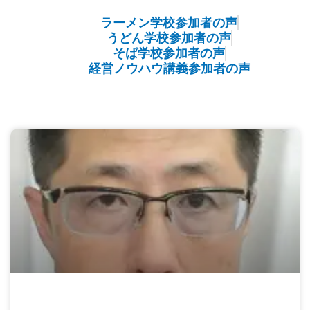
ラーメン学校参加者の声
うどん学校参加者の声
そば学校参加者の声
経営ノウハウ講義参加者の声
ペ
ペ
ペ
ペ
ー
ー
ー
ー
ジ
ジ
ジ
ジ