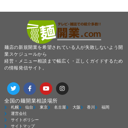
麺店の新規開業を希望されている人が失敗しないよう開
業スケジュールから
経営・メニュー相談まで幅広く・正しくガイドするため
の情報発信サイト。
T
F
Y
I
w
a
o
n
i
c
u
s
t
e
t
t
全国の麺開業相談場所
t
b
u
a
札幌
仙台
東京
名古屋
大阪
香川
福岡
e
o
b
g
運営会社
r
o
e
r
サイトポリシー
k
a
サイトマップ
-
m