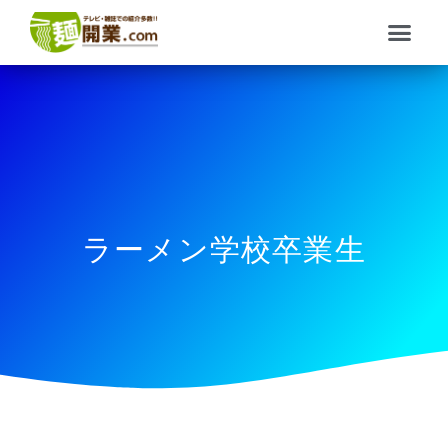
内
メ
容
ニ
を
ュ
ス
ー
キ
ッ
プ
ラーメン学校卒業生