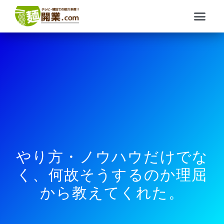
内
メ
容
ニ
を
ュ
ス
ー
キ
ッ
プ
やり方・ノウハウだけでな
く、何故そうするのか理屈
から教えてくれた。