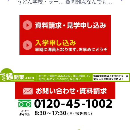
うどん学校・ラーメン学校・そば学校・パスタ学校で開業&成果アップ｜「イノベーションと起業家精神」「外へ出て調べる、取引先や競争相手の成功と失敗」
疑問難点なんでも答えて頂けて驚きました。