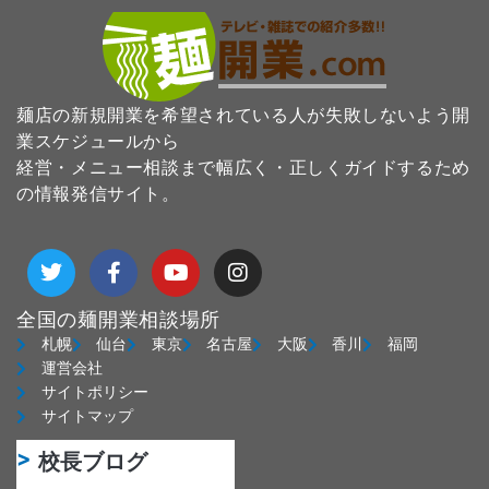
麺店の新規開業を希望されている人が失敗しないよう開
業スケジュールから
経営・メニュー相談まで幅広く・正しくガイドするため
の情報発信サイト。
T
F
Y
I
w
a
o
n
i
c
u
s
t
e
t
t
全国の麺開業相談場所
t
b
u
a
札幌
仙台
東京
名古屋
大阪
香川
福岡
e
o
b
g
運営会社
r
o
e
r
サイトポリシー
k
a
サイトマップ
-
m
f
校長ブログ