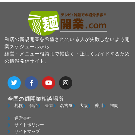
麺店の新規開業を希望されている人が失敗しないよう開
業スケジュールから
経営・メニュー相談まで幅広く・正しくガイドするため
の情報発信サイト。
T
F
Y
I
w
a
o
n
i
c
u
s
t
e
t
t
全国の麺開業相談場所
t
b
u
a
e
o
b
g
札幌
仙台
東京
名古屋
大阪
香川
福岡
r
o
e
r
k
a
運営会社
-
m
サイトポリシー
f
サイトマップ