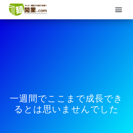
内
メ
容
ニ
を
ュ
ス
ー
キ
ッ
プ
一週間でここまで成長でき
るとは思いませんでした