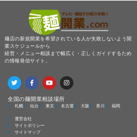
麺店の新規開業を希望されている人が失敗しないよう開
業スケジュールから
経営・メニュー相談まで幅広く・正しくガイドするため
の情報発信サイト。
T
F
Y
I
w
a
o
n
i
c
u
s
t
e
t
t
全国の麺開業相談場所
t
b
u
a
e
o
b
g
札幌
仙台
東京
名古屋
大阪
香川
福岡
r
o
e
r
k
a
運営会社
-
m
サイトポリシー
f
サイトマップ