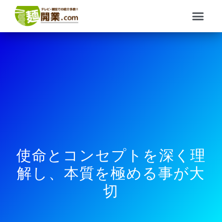
内
メ
容
ニ
を
ュ
ス
ー
キ
ッ
プ
使命とコンセプトを深く理
解し、本質を極める事が大
切