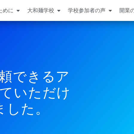
ために
大和麺学校
学校参加者の声
開業
頼できるア
ていただけ
ました。