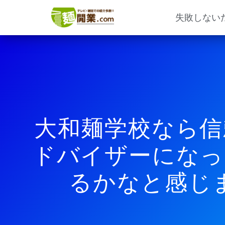
内
容
失敗しない
を
ス
キ
ッ
プ
大和麺学校なら信
ドバイザーになっ
るかなと感じ