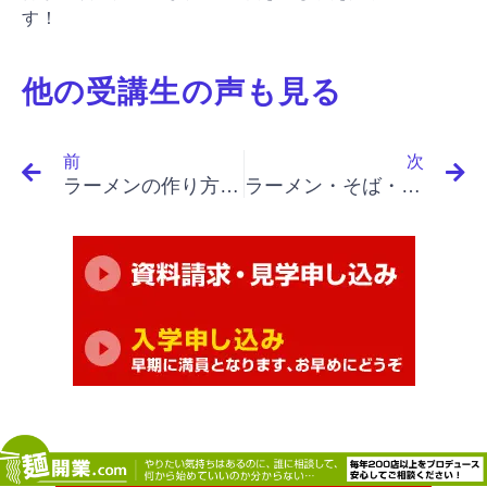
す！
他の受講生の声も見る
Prev
N
前
次
ラーメンの作り方、考え方の理解が深まりました。
ラーメン・そば・うどん屋開業・繁盛店を目指す｜名言集 １７－４ ピーター・ドラッカー解説（使命と信念の重要性）