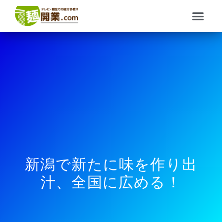
内
メ
容
ニ
を
ュ
ス
ー
キ
ッ
プ
新潟で新たに味を作り出
汁、全国に広める！