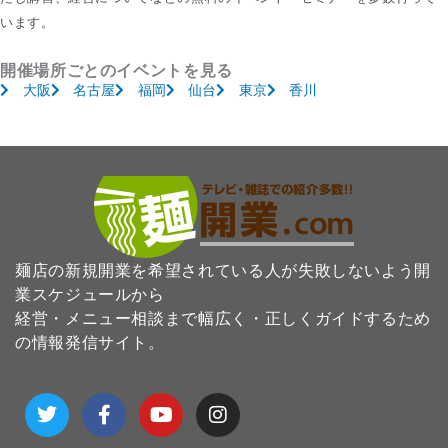
います。
開催場所ごとのイベントを見る
大阪
名古屋
福岡
仙台
東京
香川
麺店の新規開業を希望されている人が失敗しないよう開
業スケジュールから
経営・メニュー相談まで幅広く・正しくガイドするため
の情報発信サイト。
T
F
Y
I
w
a
o
n
i
c
u
s