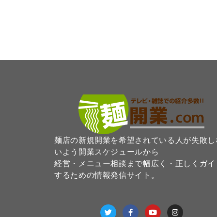
麺店の新規開業を希望されている人が失敗し
いよう開業スケジュールから
経営・メニュー相談まで幅広く・正しくガイ
するための情報発信サイト。
T
F
Y
I
w
a
o
n
i
c
u
s