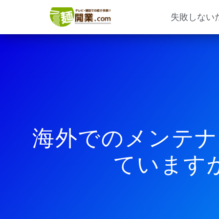
内
容
失敗しない
を
ス
キ
ッ
プ
海外でのメンテナ
ています