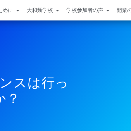
ために
大和麺学校
学校参加者の声
開業
ンスは行っ
か？