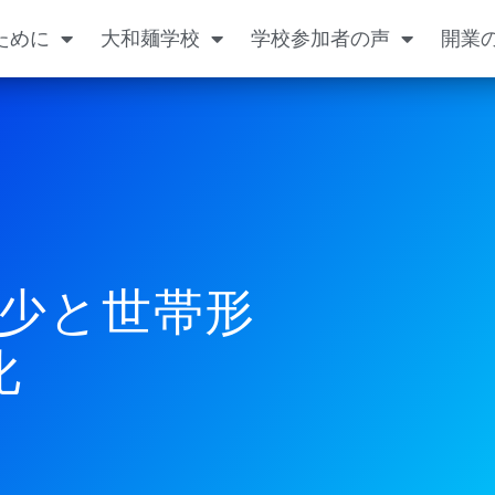
ために
大和麺学校
学校参加者の声
開業
少と世帯形
化