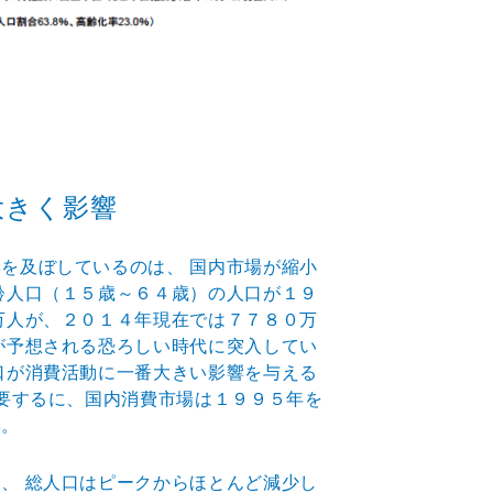
大きく影響
を及ぼしているのは、 国内市場が縮小
齢人口（１５歳～６４歳）の人口が１９
万人が、２０１４年現在では７７８０万
が予想される恐ろしい時代に突入してい
口が消費活動に一番大きい影響を与える
 要するに、国内消費市場は１９９５年を
い。
、 総人口はピークからほとんど減少し