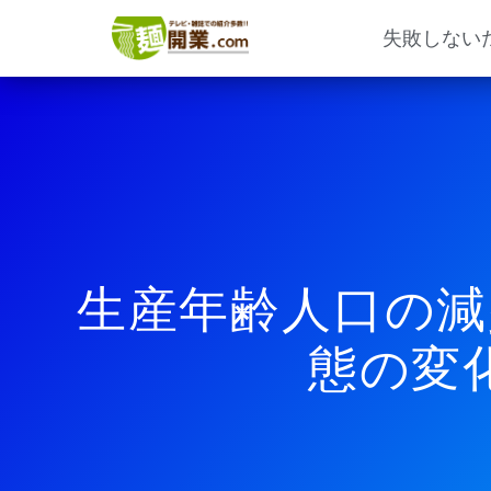
内
容
失敗しない
を
ス
キ
ッ
プ
生産年齢人口の減
態の変