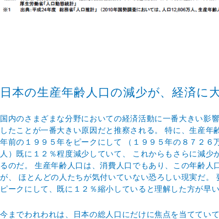
日本の生産年齢人口の減少が、経済に
国内のさまざまな分野においての経済活動に一番大きい影響
したことが一番大きい原因だと推察される。 特に、生産年
年前の１９９５年をピークにして （１９９５年の８７２６
人）既に１２％程度減少していて、 これからもさらに減少
るのだ。 生産年齢人口は、消費人口でもあり、この年齢人
が、 ほとんどの人たちが気付いていない恐ろしい現実だ。
ピークにして、既に１２％縮小していると理解した方が早
今までわれわれは、日本の総人口にだけに焦点を当てていて