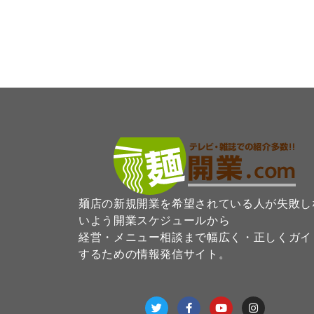
麺店の新規開業を希望されている人が失敗し
いよう開業スケジュールから
経営・メニュー相談まで幅広く・正しくガイ
するための情報発信サイト。
T
F
Y
I
w
a
o
n
i
c
u
s