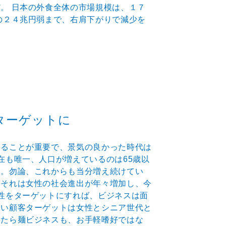
。 日本の外食全体の市場規模は、１７
の２４兆円弱まで、右肩下がりで減少を
ターゲットに
することが重要で、景気の良かった時代は
在も唯一、人口が増えているのは65歳以
る。勿論、これからも当分増え続けてい
。それは女性の社会進出が年々増加し、今
性をターゲットにすれば、ビジネスは面
高い顧客ターゲットは女性とシニア世代と
したら麺ビジネスも、お手軽嗜好ではな