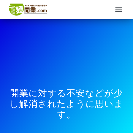
内
メ
容
ニ
を
ュ
ス
ー
キ
ッ
プ
開業に対する不安などが少
し解消されたように思いま
す。