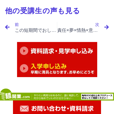
他の受講生の声も見る
Prev
N
前
次
この短期間でおしみなく技術を教えてくれるところはないと思います。
責任×夢×情熱×意志力×経験×直観力×忍耐力、全て必要