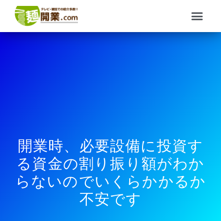
内
メ
容
ニ
を
ュ
ス
ー
キ
ッ
プ
開業時、必要設備に投資す
る資金の割り振り額がわか
らないのでいくらかかるか
不安です