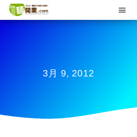
内
メ
容
ニ
を
ュ
ス
ー
キ
ッ
プ
3月 9, 2012