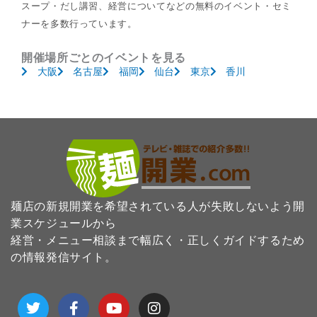
スープ・だし講習、経営についてなどの無料のイベント・セミ
ナーを多数行っています。
開催場所ごとのイベントを見る
大阪
名古屋
福岡
仙台
東京
香川
麺店の新規開業を希望されている人が失敗しないよう開
業スケジュールから
経営・メニュー相談まで幅広く・正しくガイドするため
の情報発信サイト。
T
F
Y
I
w
a
o
n