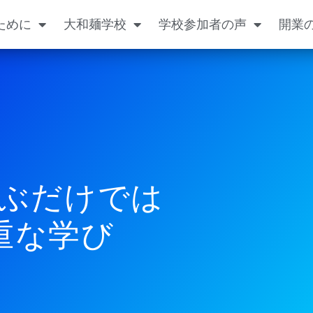
ために
大和麺学校
学校参加者の声
開業
ぶだけでは
重な学び