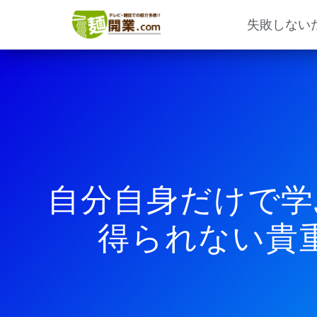
内
容
失敗しない
を
ス
キ
ッ
プ
自分自身だけで学
得られない貴