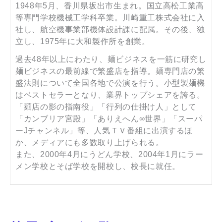
1948年5月、香川県坂出市生まれ。国立高松工業高
等専門学校機械工学科卒業。川崎重工株式会社に入
社し、航空機事業部機体設計課に配属。その後、独
立し、1975年に大和製作所を創業。
過去48年以上にわたり、麺ビジネスを一筋に研究し
麺ビジネスの最前線で繁盛店を指導。麺専門店の繁
盛法則について全国各地で公演を行う。小型製麺機
はベストセラーとなり、業界トップシェアを誇る。
「麺店の影の指南役」「行列の仕掛け人」として
「カンブリア宮殿」「ありえへん∞世界」「スーパ
ーJチャンネル」等、人気ＴＶ番組に出演するほ
か、メディアにも多数取り上げられる。
また、2000年4月にうどん学校、2004年1月にラー
メン学校とそば学校を開校し、校長に就任。