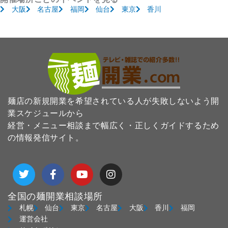
大阪
名古屋
福岡
仙台
東京
香川
麺店の新規開業を希望されている人が失敗しないよう開
業スケジュールから
経営・メニュー相談まで幅広く・正しくガイドするため
の情報発信サイト。
T
F
Y
I
w
a
o
n
i
c
u
s
t
e
t
t
全国の麺開業相談場所
t
b
u
a
札幌
仙台
東京
名古屋
大阪
香川
福岡
e
o
b
g
運営会社
r
o
e
r