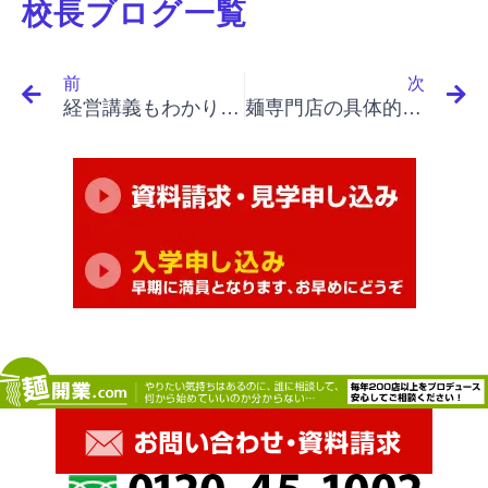
校長ブログ一覧
Prev
N
前
次
経営講義もわかりやすかった
麺専門店の具体的な始め方