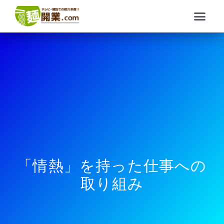
内
メ
容
ニ
を
ュ
ス
ー
キ
ッ
プ
「情熱」を持った仕事への
取り組み