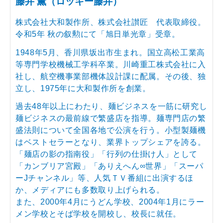
藤井 薫（ロッキー藤井）
株式会社大和製作所、株式会社讃匠 代表取締役。
令和5年 秋の叙勲にて「旭日単光章」受章。
1948年5月、香川県坂出市生まれ。国立高松工業高
等専門学校機械工学科卒業。川崎重工株式会社に入
社し、航空機事業部機体設計課に配属。その後、独
立し、1975年に大和製作所を創業。
過去48年以上にわたり、麺ビジネスを一筋に研究し
麺ビジネスの最前線で繁盛店を指導。麺専門店の繁
盛法則について全国各地で公演を行う。小型製麺機
はベストセラーとなり、業界トップシェアを誇る。
「麺店の影の指南役」「行列の仕掛け人」として
「カンブリア宮殿」「ありえへん∞世界」「スーパ
ーJチャンネル」等、人気ＴＶ番組に出演するほ
か、メディアにも多数取り上げられる。
また、2000年4月にうどん学校、2004年1月にラー
メン学校とそば学校を開校し、校長に就任。