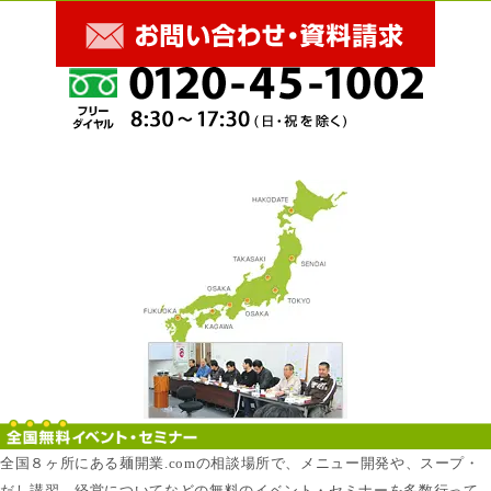
全国８ヶ所にある麺開業.comの相談場所で、メニュー開発や、スープ・
だし講習、経営についてなどの無料のイベント・セミナーを多数行って