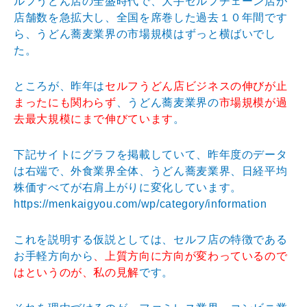
ルフうどん店の全盛時代で、大手セルフチェーン店が
店舗数を急拡大し、全国を席巻した過去１０年間です
ら、うどん蕎麦業界の市場規模はずっと横ばいでし
た。
ところが、昨年は
セルフうどん店ビジネスの伸びが止
まったにも関わらず
、うどん蕎麦業界の
市場規模が過
去最大規模にまで伸びています
。
下記サイトにグラフを掲載していて、昨年度のデータ
は右端で、外食業界全体、うどん蕎麦業界、日経平均
株価すべてが右肩上がりに変化しています。
https://menkaigyou.com/wp/category/information
これを説明する仮説としては、セルフ店の特徴である
お手軽方向から
、上質方向に方向が変わっているので
はというのが、私の見解
です。