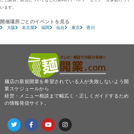
います。
開催場所ごとのイベントを見る
大阪
名古屋
福岡
仙台
東京
香川
麺店の新規開業を希望されている人が失敗しないよう開
業スケジュールから
経営・メニュー相談まで幅広く・正しくガイドするため
の情報発信サイト。
T
F
Y
I
w
a
o
n
i
c
u
s