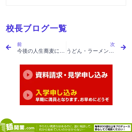
校長ブログ一覧
Prev
N
前
次
今後の人生蕎麦にかけてみようと決心しました
うどん・ラーメン・そば屋開業・繁盛店を目指す｜名言集 ９-5 本田宗一郎