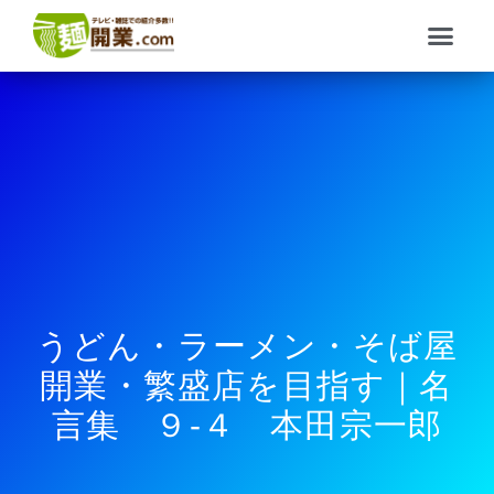
内
メ
容
ニ
を
ュ
ス
ー
キ
ッ
プ
うどん・ラーメン・そば屋
開業・繁盛店を目指す｜名
言集 ９-４ 本田宗一郎