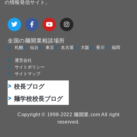
の情報発信サイト。
T
F
Y
I
w
a
o
n
i
c
u
s
t
e
t
t
全国の麺開業相談場所
t
b
u
a
e
o
b
g
札幌
仙台
東京
名古屋
大阪
香川
福岡
r
o
e
r
k
a
運営会社
-
m
サイトポリシー
f
サイトマップ
校長ブログ
麺学校校長ブログ
Copyright © 1998-2022 麺開業.com All right
reserved.