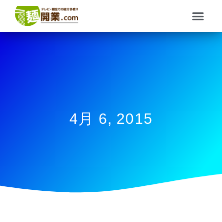
内
メ
容
ニ
を
ュ
ス
ー
キ
ッ
プ
4月 6, 2015