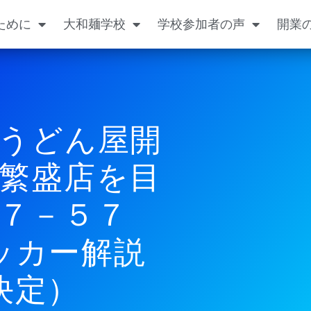
ために
大和麺学校
学校参加者の声
開業
うどん屋開
繁盛店を目
１７－５７
ッカー解説
決定）