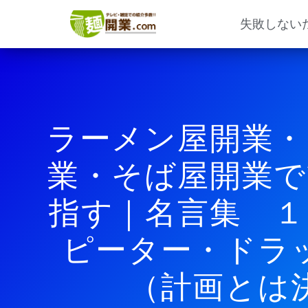
内
容
失敗しない
を
ス
キ
ッ
プ
ラーメン屋開業・
業・そば屋開業で
指す｜名言集 
ピーター・ドラ
（計画とは