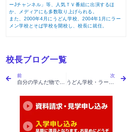
ーJチャンネル」等、人気ＴＶ番組に出演するほ
か、メディアにも多数取り上げられる。
また、2000年4月にうどん学校、2004年1月にラー
メン学校とそば学校を開校し、校長に就任。
校長ブログ一覧
Prev
N
前
次
自分の学んだ物でお客さんに感動を伝えたいと思います。
うどん学校・ラーメン学校・そば学校・パスタ学校で開業&成果アップ｜「イノベーションと起業家精神（最終）」「プロセス・ギャップ、いかに見つけるか」