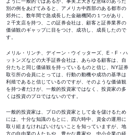
ように一般的ではあるが、事実上大きな意味のあった
別の例をあげてみると、アメリカ中西部のある都市の
郊外に、数年間で急成長した金融機関の１つがあり、
２千支店を持つ、この証券会社は、顧客と証券業界の
価値観のギャップに目をつけ、成功し、成長したので
す。
メリル・リンチ、デイーン・ウイッターズ、E・F・ハ
ットンズなどの大手証券会社は、あらゆる顧客は、自
分たちと同じ価値観を持っているものと信じ、NY証券
取引所の会員にとっては、行動の動機や成功の基準は
利殖であると信じているのですが、そのような価値観
を持つ者だけが、一般的投資家ではなく、投資家の多
くは投資のプロではないのです。
一般的投資家は、プロの投資家として金を儲けるため
には、十分な知識のもとに、四六時中、資金の運用に
取り組まなければいけないことを知っていますが、地
方の自由業の人たちや、豊かな農家や、中小企業の経