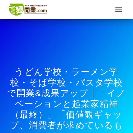
内
メ
容
ニ
を
ュ
ス
ー
キ
ッ
プ
うどん学校・ラーメン学
校・そば学校・パスタ学校
で開業&成果アップ｜「イノ
ベーションと起業家精神
（最終）」「価値観ギャッ
プ、消費者が求めているも