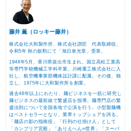
藤井 薫（ロッキー藤井）
株式会社大和製作所、株式会社讃匠 代表取締役。
令和5年 秋の叙勲にて「旭日単光章」受章。
1948年5月、香川県坂出市生まれ。国立高松工業高
等専門学校機械工学科卒業。川崎重工株式会社に入
社し、航空機事業部機体設計課に配属。その後、独
立し、1975年に大和製作所を創業。
過去48年以上にわたり、麺ビジネスを一筋に研究し
麺ビジネスの最前線で繁盛店を指導。麺専門店の繁
盛法則について全国各地で公演を行う。小型製麺機
はベストセラーとなり、業界トップシェアを誇る。
「麺店の影の指南役」「行列の仕掛け人」として
「カンブリア宮殿」「ありえへん∞世界」「スーパ