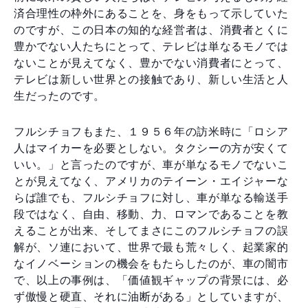
済合理性の枠外にあることを、身をもって示していた
のですが、この日本の知的な経営者は、消費者とくに
豊かでない人たちにとって、テレビは単なるモノでは
ないことが見えてなく、豊かでない消費者にとって、
テレビは新しい世界との接触であり、新しい生活と人
生だったのです。
フルシチョフもまた、１９５６年の訪米時に「ロシア
人はマイカーを必要としない。タクシーの方が安くて
いい。」と言ったのですが、車が単なるモノでないこ
とが見えてなく、アメリカのテイーン・エイジャーな
らば誰でも、フルシチョフに対し、車が単なる輸送手
段ではなく、自由、移動、力、ロマンであることを教
えることが出来、そしてまさにこのフルシチョフの誤
解が、ソ連において、世界で最も荒々しく、起業家的
なイノベーションの機会をもたらしたのが、車の闇市
で、以上の事例は、「価値観ギャップの背景には、必
ず傲慢と硬直、それに油断がある」としていますが、