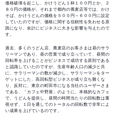
価格破壊を起こし、かけうどん１杯１００円とか、２
８０円の価格が、それまで都内の蕎麦店等では、かけ
そば、かけうどんの価格を５００円～６００円に設定
していたのですが、価格に関する信頼性を失わせる原
因になり、余計にビジネスに大きな影響を与えたので
す。
過去、多くのうどん店、蕎麦店のお客さまは昼のサラ
リーマンであり、昼の営業で成り立っていて、昼間の
回転率を上げることがビジネスで成功する原則である
と認識していたのですが、生産年齢人口の減少と共
に、サラリーマンの数が減少し、サラリーマンをター
ゲットにした、高回転型ビジネスが成り立ち難くな
り、反対に、東京の町田市になる当社のユーザーさま
である、「カフェ中野屋」のように、本格的なカフェ
で、うどんを提供し、昼間の時間当たりの回転数は重
視せず、１日を通してのトータルの回転数で非常によ
い成果を上げているのです。