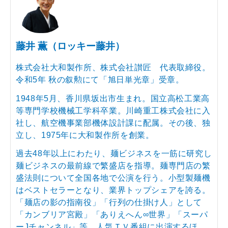
藤井 薫（ロッキー藤井）
株式会社大和製作所、株式会社讃匠 代表取締役。
令和5年 秋の叙勲にて「旭日単光章」受章。
1948年5月、香川県坂出市生まれ。国立高松工業高
等専門学校機械工学科卒業。川崎重工株式会社に入
社し、航空機事業部機体設計課に配属。その後、独
立し、1975年に大和製作所を創業。
過去48年以上にわたり、麺ビジネスを一筋に研究し
麺ビジネスの最前線で繁盛店を指導。麺専門店の繁
盛法則について全国各地で公演を行う。小型製麺機
はベストセラーとなり、業界トップシェアを誇る。
「麺店の影の指南役」「行列の仕掛け人」として
「カンブリア宮殿」「ありえへん∞世界」「スーパ
ーJチャンネル」等、人気ＴＶ番組に出演するほ