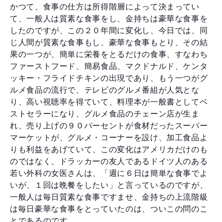
かつて、食事の仕方は所得階層によって決まってい
て、一般人は質素な食事をし、金持ちは豪華な食事を
したのですが、この２０年間に変化し、今日では、同
じ人間が質素な食事もし、豪華な食事もとり、その結
果の一つが、簡単に栄養をとるだけの食事、すなわち
ファーストフード、簡易食品、マクドナルド、ケンタ
ッキー・フライドチキンの出現であり、もう一つがグ
ルメ食品の流行で、テレビのグルメ番組が人気とな
り、高い視聴率を得ていて、料理本が一般書としてベ
ストセラーになり、グルメ食品のチェーン店が生ま
れ、売り上げの９０パーセントが食材だったスーパー
マーケットが、グルメ・コーナーを設け、加工食品よ
りも利益をあげていて、この変化はアメリカだけのも
のではなく、ドラッカーの友人であるドイツ人のある
若い外科の女医さんは、「週に６日は簡単な食事でよ
いが、１回は晩餐をしたい」と言っているのですが、
一般人は毎日質素な食事ですませ、金持ちの上流階級
は毎日豪華な食事をとっていたのは、ついこの問のこ
とであるのです。