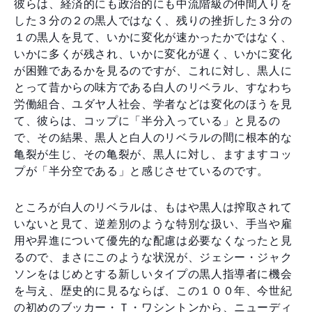
彼らは、経済的にも政治的にも中流階級の仲間入りを
した３分の２の黒人ではなく、残りの挫折した３分の
１の黒人を見て、いかに変化が速かったかではなく、
いかに多くが残され、いかに変化が遅く、いかに変化
が困難であるかを見るのですが、これに対し、黒人に
とって昔からの味方である白人のリベラル、すなわち
労働組合、ユダヤ人社会、学者などは変化のほうを見
て、彼らは、コップに「半分入っている」と見るの
で、その結果、黒人と白人のリベラルの間に根本的な
亀裂が生じ、その亀裂が、黒人に対し、ますますコッ
プが「半分空である」と感じさせているのです。
ところが白人のリベラルは、もはや黒人は搾取されて
いないと見て、逆差別のような特別な扱い、手当や雇
用や昇進について優先的な配慮は必要なくなったと見
るので、まさにこのような状況が、ジェシー・ジャク
ソンをはじめとする新しいタイプの黒人指導者に機会
を与え、歴史的に見るならば、この１００年、今世紀
の初めのブッカー・Ｔ・ワシントンから、ニューディ