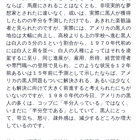
ならば、馬鹿にされることはなくとも、非現実的な夢
想家とされたに違いなく、或いは、実際に黒人が獲得
したものの半分を予測しただけでも、あきれた楽観論
者と見られたのですが、実際には、アメリカの黒人の
地位は大幅に向上し、高校よりも上の学校へ進む黒人
は白人の５分の１という割合から、１９７０年代初め
には白人と肩を並べ、白人の人種によってはそれを凌
駕するに至り、同じ進展が、雇用、所得、経営管理者
や専門職への登用で見られ、このような状況を１２年
前あるいは１５年前に予測として示したならば、アメ
リカの黒人問題もついに解決される、あるいは少なく
とも解決に向けて大きく前進すると考えられたにちが
いないのですが、１９８０年代の今日、アメリカの黒
人の多くは、コップに「半分人っている」ではなく、
いまだに「半分空である」としていて、黒人にとっ
て、苛立ち、怒り、疎外感は、減少するどころか増大
しているのです。