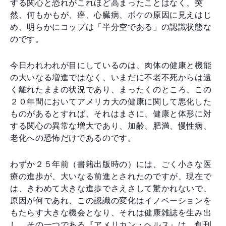
する関心と恐れがこれほど高まったことはなく、突
然、何もかもが、癌、心臓病、ボケの原因に見えはじ
め、明らかにコップは「半分空である」の認識状態な
のです。
今日われわれが目にしているのは、肉体の健康と機能
の大いなる増進ではなく、いまだに不老不死からは遠
く離れたままの状況であり、まったくのところ、この
２０年間においてアメリカ大の健康に関して悪化した
ものがあるとすれば、それはまさに、健康と体形に対
する関心の異常な増大であり、加齢、肥満、慢性病、
老化への恐怖だけであるのです。
わずか２５年前（書籍出版時の）には、ごく小さな医
療の進歩が、大いなる前進とされたのですが、現在で
は、きわめて大きな進歩でさえさして驚かれないで、
原因が何であれ、この認識の変化はイノベーションを
もたらす大きな機会となり、それは健康雑誌を生み出
し、その一つである『アメリカン・ヘルス』は、創刊