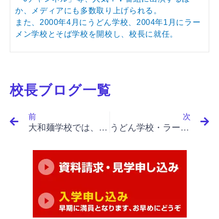
か、メディアにも多数取り上げられる。
また、2000年4月にうどん学校、2004年1月にラー
メン学校とそば学校を開校し、校長に就任。
校長ブログ一覧
Prev
N
前
次
大和麺学校では、これから先の事を意識して指導して頂いたと感じました。
うどん学校・ラーメン学校・そば学校・パスタ学校で開業&成果アップ｜「イノベーションと起業家精神（最終）」「女性の意識、アメリカの中流階級化、中流階級への意識変化は何を意味したか、実体よりも認識」