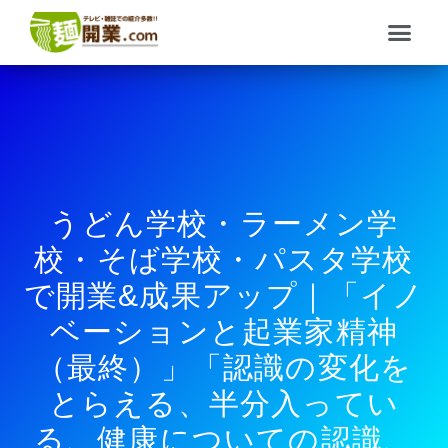
内
メ
容
ニ
を
ュ
ス
ー
キ
ッ
プ
うどん学校・ラーメン学
校・そば学校・パスタ学校
で開業&成果アップ｜「イノ
ベーションと起業家精神
（最終）」「認識の変化を
とらえる、半分入ってい
る、健康についての認識、