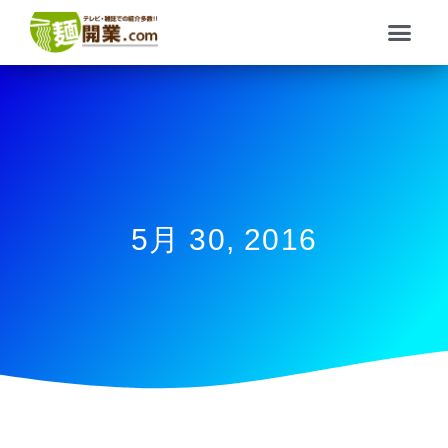
内
メ
容
ニ
を
ュ
ス
ー
キ
ッ
プ
5月 30, 2016