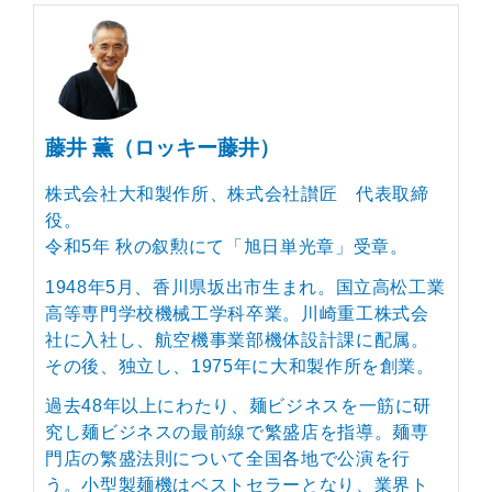
藤井 薫（ロッキー藤井）
株式会社大和製作所、株式会社讃匠 代表取締
役。
令和5年 秋の叙勲にて「旭日単光章」受章。
1948年5月、香川県坂出市生まれ。国立高松工業
高等専門学校機械工学科卒業。川崎重工株式会
社に入社し、航空機事業部機体設計課に配属。
その後、独立し、1975年に大和製作所を創業。
過去48年以上にわたり、麺ビジネスを一筋に研
究し麺ビジネスの最前線で繁盛店を指導。麺専
門店の繁盛法則について全国各地で公演を行
う。小型製麺機はベストセラーとなり、業界ト