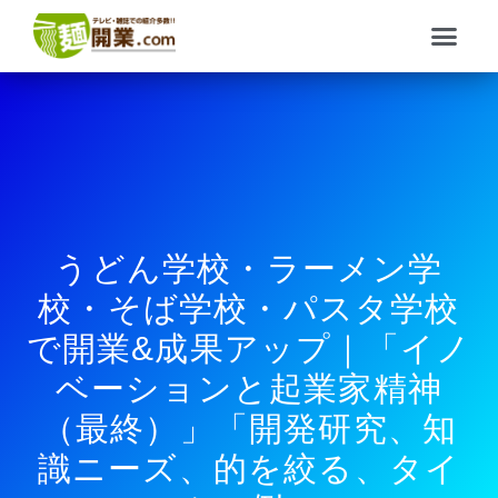
内
メ
容
ニ
を
ュ
ス
ー
キ
ッ
プ
うどん学校・ラーメン学
校・そば学校・パスタ学校
で開業&成果アップ｜「イノ
ベーションと起業家精神
（最終）」「開発研究、知
識ニーズ、的を絞る、タイ