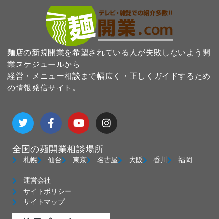
麺店の新規開業を希望されている人が失敗しないよう開
業スケジュールから
経営・メニュー相談まで幅広く・正しくガイドするため
の情報発信サイト。
T
F
Y
I
w
a
o
n
i
c
u
s
t
e
t
t
全国の麺開業相談場所
t
b
u
a
e
o
b
g
札幌
仙台
東京
名古屋
大阪
香川
福岡
r
o
e
r
k
a
運営会社
-
m
サイトポリシー
f
サイトマップ