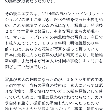
の露出が必要だったのです。
その後ニエプスは、1724年のヨハン・ハインリッヒ・
シュルツの発明に基づき、銀化合物を使った実験を始
め、これが銀塩フィルムの元になり、写真は、発明後
２０年で世界中に普及し、有名な写真家も大勢現わ
れ、マシュー・プレデイの南北戦争の写真は、今日で
も抜きんでていて、１８６０年頃（明治維新の８年
前）には、あらゆる花嫁が写真を撮って貰っていて、
日本に最初に入った西洋の技術も写真であり、明治維
新の前、まだ日本が外国人や外国の事物に固く門戸を
閉ざしていた頃でした。
写真が素人の趣味になったのが、１８７０年前後であ
るのですが、当時の写真の技術は、素人にとっては厄
介な代物で、重く壊れやすいガラス板を原板として使
っていたために、慎重に扱わなければならなく、カメ
ラ自体も重く、撮影前の準備もたいへんだったので、
誰もがそのような問題を知っていて、事実、最初の大