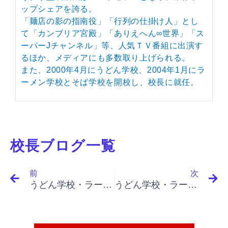
ップシェアを誇る。
「麺店の影の指南役」「行列の仕掛け人」とし
て「カンブリア宮殿」「ありえへん∞世界」「ス
ーパーJチャンネル」等、人気ＴＶ番組に出演す
るほか、メディアにも多数取り上げられる。
また、2000年4月にうどん学校、2004年1月にラ
ーメン学校とそば学校を開校し、校長に就任。
校長ブログ一覧
Prev
N
前
次
うどん学校・ラーメン学校・そば学校・パスタ学校で開業&成果アップ｜「イノベーションと起業家精神（最終）」「ニーズを見つける（第３の機会）、ニーズはイノベーションの母、プロセス・ニーズ、労働力ニーズ」
うどん学校・ラーメン学校・そば学校・パスタ学校で開業&成果アップ｜「イノベーションと起業家精神（最終）」「５つの前提と３つの条件、ニーズの理解、知識の入手可能性、使い方との一致」