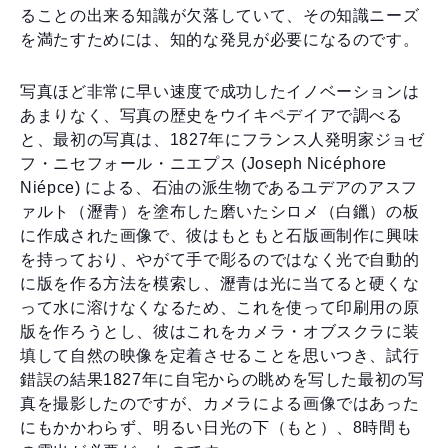
ることの出来る知識が欠落していて、その知識ニーズ
を満たすためには、知的な発見が必要になるのです。
写真ほど非常に早い速度で成功したイノベーションは
あまりなく、写真の歴史をウイキペデイアで調べる
と、最初の写真は、1827年にフランス人発明家ジョゼ
フ・ニセフォール・ニエプス (Joseph Nicéphore
Niépce) による、石油の派生物であるユデアのアスフ
ァルト（瀝青）を塗布した磨いたシロメ（白鑞）の板
に作成された画像で、彼はもともと石版画制作に興味
を持っており、やがて手で彫るのではなく光で自動的
に版を作る方法を模索し、瀝青は光に当てると硬くな
って水に溶けなくなるため、これを使って印刷用の原
版を作ろうとし、彼はこれをカメラ・オブスクラに装
填して自然の映像を定着させることを思いつき、試行
錯誤の結果1827年に自宅からの眺めを写した最初の写
真を撮影したのですが、カメラによる画像ではあった
にもかかわらず、明るい日光の下（もと）、8時間も