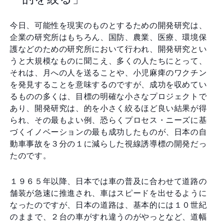
今日、可能性を現実のものとするための開発研究は、
企業の研究所はもちろん、国防、農業、医療、環境保
護などのための研究所において行われ、開発研究とい
うと大規模なものに聞こえ、多くの人たちにとって、
それは、月への人を送ることや、小児麻痺のワクチン
を発見することを意味するのですが、成功を収めてい
るものの多くは、目標の明確な小さなプロジェクトで
あり、開発研究は、的を小さく絞るほど良い結果が得
られ、その最もよい例、恐らくプロセス・ニーズに基
づくイノベーションの最も成功したものが、日本の自
動車事故を３分の１に減らした視線誘導標の開発だっ
たのです。
１９６５年以降、日本では車の普及に合わせて道路の
舗装が急速に推進され、車はスピードを出せるように
なったのですが、日本の道路は、基本的には１０世紀
のままで、２台の車がすれ違うのがやっとなど、道幅