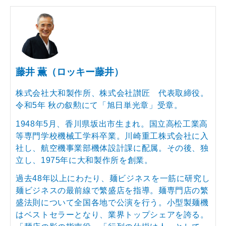
藤井 薫（ロッキー藤井）
株式会社大和製作所、株式会社讃匠 代表取締役。
令和5年 秋の叙勲にて「旭日単光章」受章。
1948年5月、香川県坂出市生まれ。国立高松工業高
等専門学校機械工学科卒業。川崎重工株式会社に入
社し、航空機事業部機体設計課に配属。その後、独
立し、1975年に大和製作所を創業。
過去48年以上にわたり、麺ビジネスを一筋に研究し
麺ビジネスの最前線で繁盛店を指導。麺専門店の繁
盛法則について全国各地で公演を行う。小型製麺機
はベストセラーとなり、業界トップシェアを誇る。