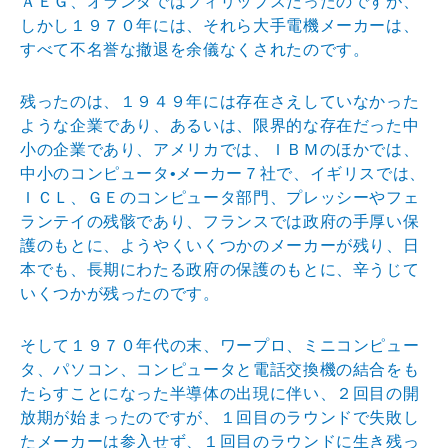
ＡＥＧ、オランダではフィリップスだったのですが、
しかし１９７０年には、それら大手電機メーカーは、
すべて不名誉な撤退を余儀なくされたのです。
残ったのは、１９４９年には存在さえしていなかった
ような企業であり、あるいは、限界的な存在だった中
小の企業であり、アメリカでは、ＩＢＭのほかでは、
中小のコンピュータ•メーカー７社で、イギリスでは、
ＩＣＬ、ＧＥのコンピュータ部門、プレッシーやフェ
ランテイの残骸であり、フランスでは政府の手厚い保
護のもとに、ようやくいくつかのメーカーが残り、日
本でも、長期にわたる政府の保護のもとに、辛うじて
いくつかが残ったのです。
そして１９７０年代の末、ワープロ、ミニコンピュー
タ、パソコン、コンピュータと電話交換機の結合をも
たらすことになった半導体の出現に伴い、２回目の開
放期が始まったのですが、１回目のラウンドで失敗し
たメーカーは参入せず、１回目のラウンドに生き残っ