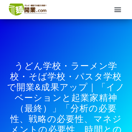
内
メ
容
ニ
を
ュ
ス
ー
キ
ッ
プ
うどん学校・ラーメン学
校・そば学校・パスタ学校
で開業&成果アップ｜「イノ
ベーションと起業家精神
（最終）」「分析の必要
性、戦略の必要性、マネジ
メントの必要性、時間との