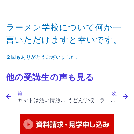
ラーメン学校について何か一
言いただけますと幸いです。
２回もありがとうございました。
他の受講生の声も見る
Prev
N
前
次
ヤマトは熱い情熱のある会社だと思いました。
うどん学校・ラーメン学校・そば学校・パスタ学校で開業&成果アップ｜「イノベーションと起業家精神（最終）」「リード・タイムは予測可能、変化の無視、「イノベーションの機会」としての利用、成功例」