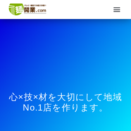
内
メ
容
ニ
を
ュ
ス
ー
キ
ッ
プ
心×技×材を大切にして地域
No.1店を作ります。