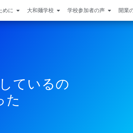
ために
大和麺学校
学校参加者の声
開業
しているの
った