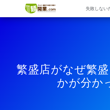
内
容
失敗しない
を
ス
キ
ッ
プ
繁盛店がなぜ繁盛
かが分か