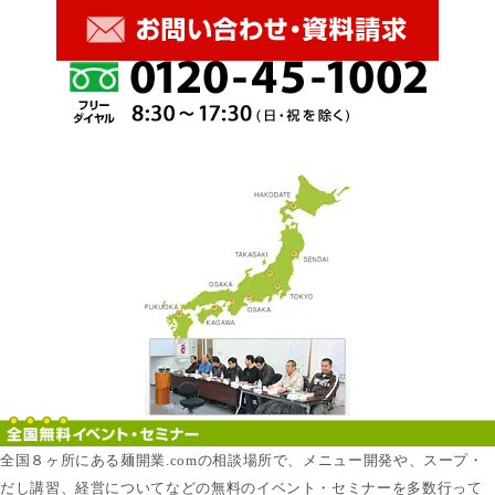
全国８ヶ所にある麺開業.comの相談場所で、メニュー開発や、スープ・
だし講習、経営についてなどの無料のイベント・セミナーを多数行って