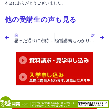
本当にありがとうございました。
他の受講生の声も見る
Prev
N
前
次
思った通りに期待以上に専門知識を吸収できました
経営講義もわかりやすかった