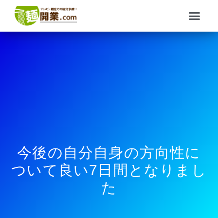
内
メ
容
ニ
を
ュ
ス
ー
キ
ッ
プ
今後の自分自身の方向性に
ついて良い7日間となりまし
た