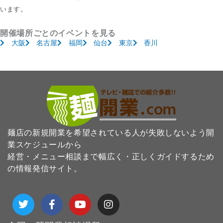
います。
開催場所ごとのイベントを見る
大阪
名古屋
福岡
仙台
東京
香川
麺店の新規開業を希望されている人が失敗しないよう開
業スケジュールから
経営・メニュー相談まで幅広く・正しくガイドするため
の情報発信サイト。
T
F
Y
I
w
a
o
n
i
c
u
s