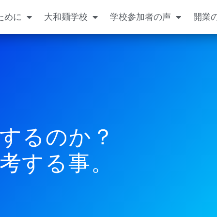
ために
大和麺学校
学校参加者の声
開業
するのか？
考する事。