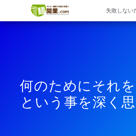
内
容
失敗しない
を
ス
キ
ッ
プ
何のためにそれを
という事を深く思