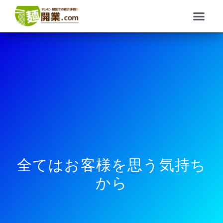
内
メ
容
ニ
を
ュ
ス
ー
キ
ッ
プ
全てはお客様を思う気持ち
から