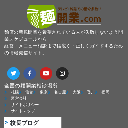
麺店の新規開業を希望されている人が失敗しないよう開
業スケジュールから
経営・メニュー相談まで幅広く・正しくガイドするため
の情報発信サイト。
T
F
Y
I
w
a
o
n
i
c
u
s
t
e
t
t
全国の麺開業相談場所
t
b
u
a
札幌
仙台
東京
名古屋
大阪
香川
福岡
e
o
b
g
運営会社
r
o
e
r
サイトポリシー
k
a
サイトマップ
-
m
f
校長ブログ