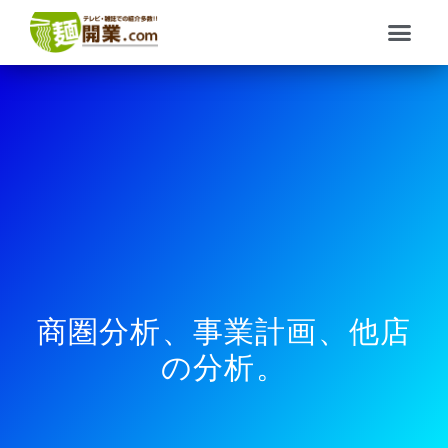
内
メ
容
ニ
を
ュ
ス
ー
キ
ッ
プ
商圏分析、事業計画、他店
の分析。