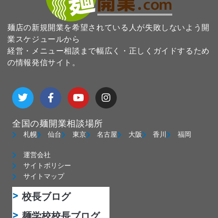
麺店の新規開業を希望されている人が失敗しないよう開
業スケジュールから
経営・メニュー相談まで幅広く・正しくガイドするため
の情報発信サイト。
T
F
Y
I
w
a
o
n
i
c
u
s
t
e
t
t
全国の麺開業相談場所
t
b
u
a
e
o
b
g
札幌
仙台
東京
名古屋
大阪
香川
福岡
r
o
e
r
k
a
運営会社
-
m
サイトポリシー
f
サイトマップ
校長ブログ
麺学校校長ブログ