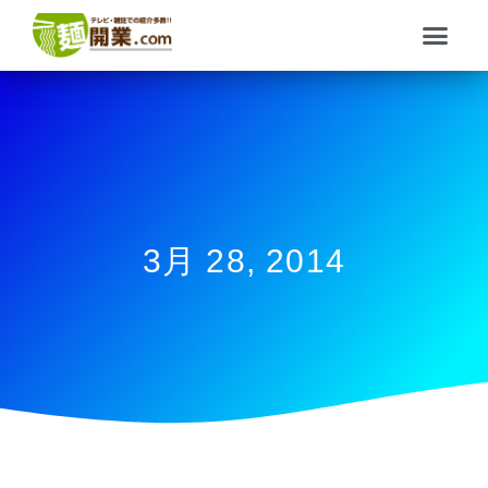
内
メ
容
ニ
を
ュ
ス
ー
キ
ッ
プ
3月 28, 2014