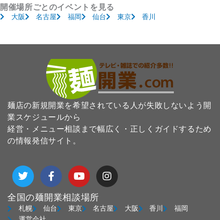
開催場所ごとのイベントを見る
大阪
名古屋
福岡
仙台
東京
香川
麺店の新規開業を希望されている人が失敗しないよう開
業スケジュールから
経営・メニュー相談まで幅広く・正しくガイドするため
の情報発信サイト。
T
F
Y
I
w
a
o
n
i
c
u
s
t
e
t
t
全国の麺開業相談場所
t
b
u
a
札幌
仙台
東京
名古屋
大阪
香川
福岡
e
o
b
g
運営会社