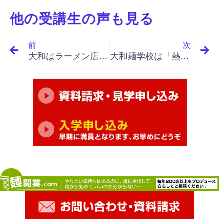
他の受講生の声も見る
Prev
N
前
次
大和はラーメン店を開業した場合、供に歩んでくれるパートナーだと思います。
大和麺学校は「熱血指導」というイメージです。