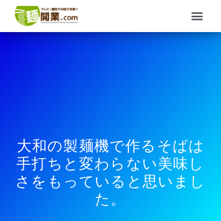
内
メ
容
ニ
を
ュ
ス
ー
キ
ッ
プ
大和の製麺機で作るそばは
手打ちと変わらない美味し
さをもっていると思いまし
た。