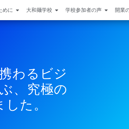
ために
大和麺学校
学校参加者の声
開業
携わるビジ
ぶ、究極の
ました。