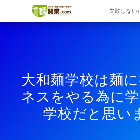
内
容
失敗しない
を
ス
キ
ッ
プ
大和麺学校は麺に
ネスをやる為に学
学校だと思い