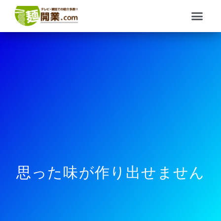
内
メ
容
ニ
を
ュ
ス
ー
キ
ッ
プ
思った味が作り出せません