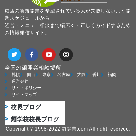
麺店の新規開業を希望されている人が失敗しないよう開
業スケジュールから
経営・メニュー相談まで幅広く・正しくガイドするため
の情報発信サイト。
T
F
Y
I
w
a
o
n
i
c
u
s
t
e
t
t
全国の麺開業相談場所
t
b
u
a
札幌
仙台
東京
名古屋
大阪
香川
福岡
e
o
b
g
運営会社
r
o
e
r
サイトポリシー
k
a
サイトマップ
-
m
f
校長ブログ
麺学校校長ブログ
Copyright © 1998-2022 麺開業.com All right reserved.