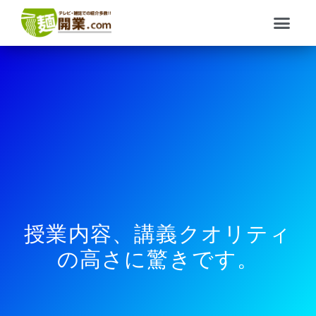
内
メ
容
ニ
を
ュ
ス
ー
キ
ッ
プ
授業内容、講義クオリティ
の高さに驚きです。