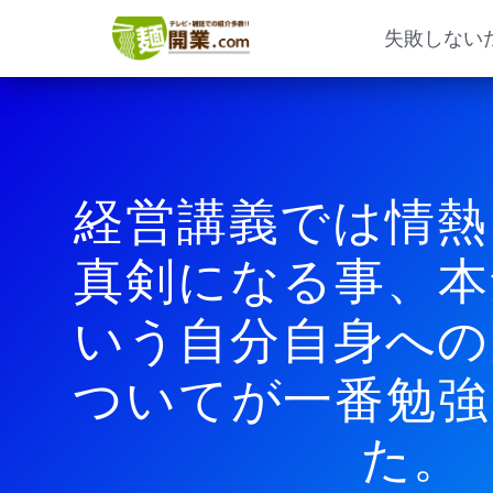
内
容
失敗しない
を
ス
キ
ッ
プ
経営講義では情熱
真剣になる事、本
いう自分自身への
ついてが一番勉強
た。