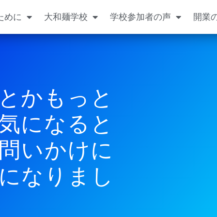
ために
大和麺学校
学校参加者の声
開業
とかもっと
気になると
問いかけに
になりまし