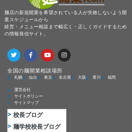
麺店の新規開業を希望されている人が失敗しないよう開
業スケジュールから
経営・メニュー相談まで幅広く・正しくガイドするため
の情報発信サイト。
T
F
Y
I
w
a
o
n
i
c
u
s
t
e
t
t
全国の麺開業相談場所
t
b
u
a
e
o
b
g
札幌
仙台
東京
名古屋
大阪
香川
福岡
r
o
e
r
k
a
運営会社
-
m
サイトポリシー
f
サイトマップ
校長ブログ
麺学校校長ブログ