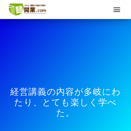
内
メ
容
ニ
を
ュ
ス
ー
キ
ッ
プ
経営講義の内容が多岐にわ
たり、とても楽しく学べ
た。