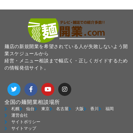
麺店の新規開業を希望されている人が失敗しないよう開
業スケジュールから
経営・メニュー相談まで幅広く・正しくガイドするため
の情報発信サイト。
T
F
Y
I
w
a
o
n
i
c
u
s
t
e
t
t
全国の麺開業相談場所
t
b
u
a
札幌
仙台
東京
名古屋
大阪
香川
福岡
e
o
b
g
運営会社
r
o
e
r
サイトポリシー
k
a
サイトマップ
-
m