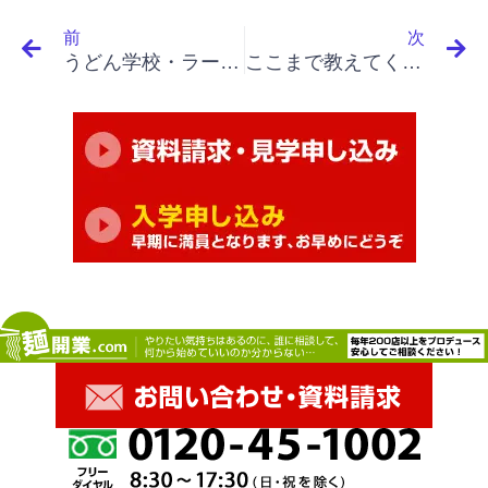
Prev
N
前
次
うどん学校・ラーメン学校・そば学校・パスタ学校で開業&成果アップ｜「イノベーションと起業家精神」「需要側か供給側か、イノベーションの体系、変化が機会」
ここまで教えてくれるところは大和しかないと思います。