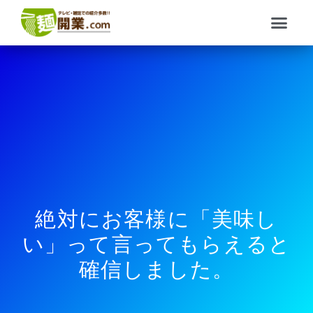
内
メ
容
ニ
を
ュ
ス
ー
キ
ッ
プ
絶対にお客様に「美味し
い」って言ってもらえると
確信しました。