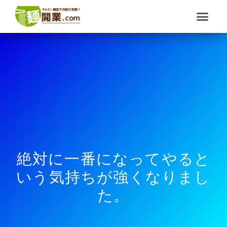
内
メ
容
ニ
を
ュ
ス
ー
キ
ッ
プ
絶対に一番になってやると
いう気持ちが強くなりまし
た。