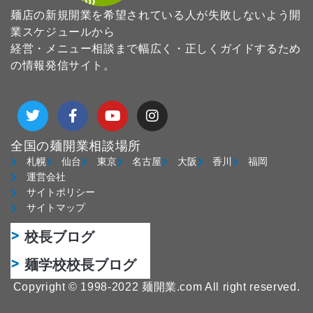
麺店の新規開業を希望されている人が失敗しないよう開
業スケジュールから
経営・メニュー相談まで幅広く・正しくガイドするため
の情報発信サイト。
T
F
Y
I
w
a
o
n
i
c
u
s
t
e
t
t
全国の麺開業相談場所
t
b
u
a
札幌
仙台
東京
名古屋
大阪
香川
福岡
e
o
b
g
運営会社
r
o
e
r
サイトポリシー
k
a
サイトマップ
-
m
f
校長ブログ
麺学校校長ブログ
Copyright © 1998-2022 麺開業.com All right reserved.