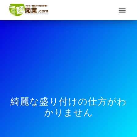
内
メ
容
ニ
を
ュ
ス
ー
キ
ッ
プ
綺麗な盛り付けの仕方がわ
かりません