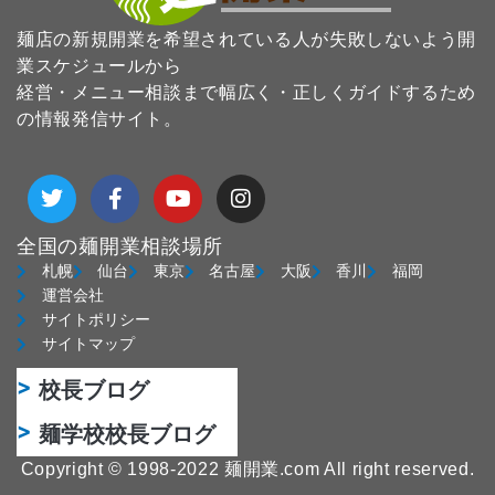
麺店の新規開業を希望されている人が失敗しないよう開
業スケジュールから
経営・メニュー相談まで幅広く・正しくガイドするため
の情報発信サイト。
T
F
Y
I
w
a
o
n
i
c
u
s
t
e
t
t
全国の麺開業相談場所
t
b
u
a
札幌
仙台
東京
名古屋
大阪
香川
福岡
e
o
b
g
運営会社
r
o
e
r
サイトポリシー
k
a
サイトマップ
-
m
f
校長ブログ
麺学校校長ブログ
Copyright © 1998-2022 麺開業.com All right reserved.