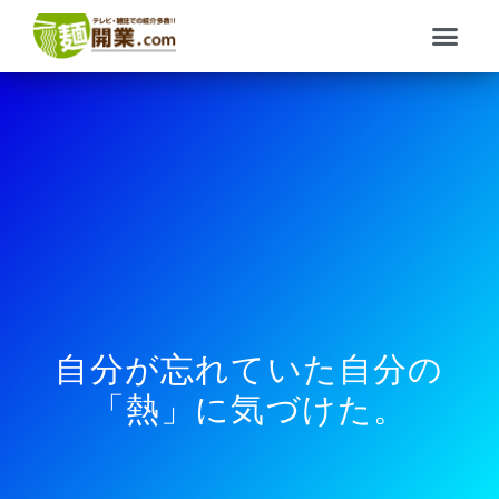
内
メ
容
ニ
を
ュ
ス
ー
キ
ッ
プ
自分が忘れていた自分の
「熱」に気づけた。