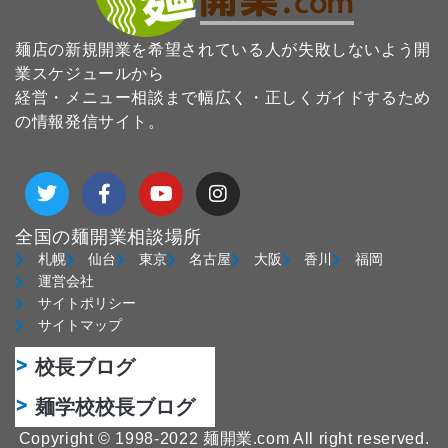
麺店の新規開業を希望されている人が失敗しないよう開
業スケジュールから
経営・メニュー相談まで幅広く・正しくガイドするため
の情報発信サイト。
T
F
Y
I
w
a
o
n
i
c
u
s
t
e
t
t
全国の麺開業相談場所
t
b
u
a
札幌
仙台
東京
名古屋
大阪
香川
福岡
e
o
b
g
運営会社
r
o
e
r
サイトポリシー
k
a
サイトマップ
-
m
f
校長ブログ
麺学校校長ブログ
Copyright © 1998-2022 麺開業.com All right reserved.