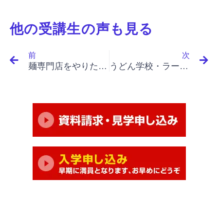
他の受講生の声も見る
Prev
N
前
次
麺専門店をやりたい気持ちが更に強くなりました。
うどん学校・ラーメン学校・そば学校・パスタ学校で開業&成果アップ｜「イノベーションと起業家精神（最終）」「４つの条件、起業家精神のための経営政策、廃棄の制度化１」