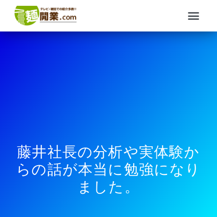
内
メ
容
ニ
を
ュ
ス
ー
キ
ッ
プ
藤井社長の分析や実体験か
らの話が本当に勉強になり
ました。