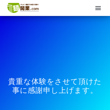
内
メ
容
ニ
を
ュ
ス
ー
キ
ッ
プ
貴重な体験をさせて頂けた
事に感謝申し上げます。