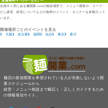
全国８ヶ所にある麺開業.comの相談場所で、メニュー開発や、スープ・
だし講習、経営についてなどの無料のイベント・セミナーを多数行って
います。
開催場所ごとのイベントを見る
大阪
名古屋
福岡
仙台
東京
香川
麺店の新規開業を希望されている人が失敗しないよう開
業スケジュールから
経営・メニュー相談まで幅広く・正しくガイドするため
の情報発信サイト。
T
F
Y
I