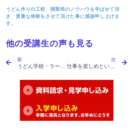
うどん作りの工程、開業時のノウハウを学ばせて頂
き、貴重な体験をさせて頂けた事に感謝申し上げま
す。
他の受講生の声も見る
Prev
N
前
次
うどん学校・ラーメン学校・そば学校・パスタ学校で開業&成果アップ｜「イノベーションと起業家精神（最終）」「急激な変化、原因は不明」
仕事を楽しめという点が一番参考になりました。