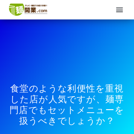
内
メ
容
ニ
を
ュ
ス
ー
キ
ッ
プ
食堂のような利便性を重視
した店が人気ですが、麺専
門店でもセットメニューを
扱うべきでしょうか？