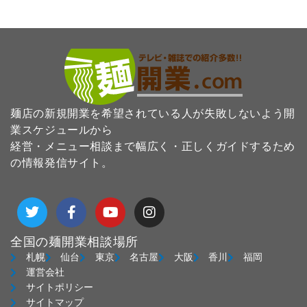
麺店の新規開業を希望されている人が失敗しないよう開
業スケジュールから
経営・メニュー相談まで幅広く・正しくガイドするため
の情報発信サイト。
T
F
Y
I
w
a
o
n
i
c
u
s
t
e
t
t
全国の麺開業相談場所
t
b
u
a
札幌
仙台
東京
名古屋
大阪
香川
福岡
e
o
b
g
運営会社
r
o
e
r
サイトポリシー
k
a
サイトマップ
-
m