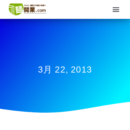
内
メ
容
ニ
を
ュ
ス
ー
キ
ッ
プ
3月 22, 2013