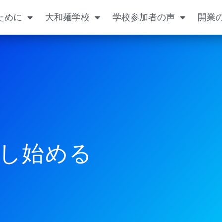
ために
大和麺学校
学校参加者の声
開業
し始める