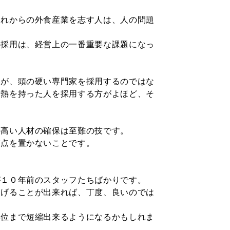
これからの外食産業を志す人は、人の問題
の採用は、経営上の
一番重要な課題になっ
いが、頭の硬い専門
家を採用するのではな
情熱を持った人を採用する方がよほど、そ
の高い人材の確保は
至難の技です。
重点を置かないこと
です。
が１０年前のスタッ
フたちばかりです。
あげることが出来れ
ば、丁度、良いのでは
年位まで短縮出来る
ようになるかもしれま