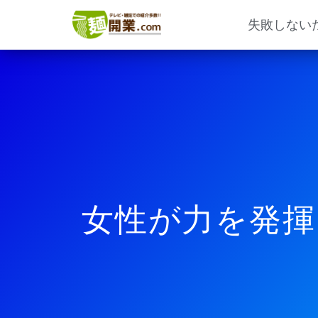
内
容
失敗しない
を
ス
キ
ッ
プ
女性が力を発揮