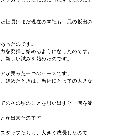
した社員はまだ現在
の本社も、元の坂出の
であったのです。
に力を発揮し始める
ようになったのです。
て、新しい試みを始
めたのです。
デアが実った一つの
ケースです。
が、始めたときは、
当社にとっての大きな
。
今でのその頃のこと
を思い出すと、涙を流
ことが出来たのです。
たスタッフたちも、
大きく成長したので