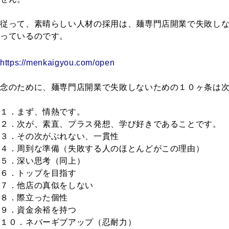
従って、素晴らしい人材の採用は、麺専門店開業で失敗し
っているのです。
https://menkaigyou.com/open
念のために、麺専門店開業で失敗しないための１０ヶ条は
１．まず、情熱です。
２．次が、素直、プラス発想、学び好きであることです。
３．その次がぶれない、一貫性
４．周到な準備（失敗する人のほとんどがこの理由）
５．深い思考（同上）
６．トップを目指す
７．他店の真似をしない
８．際立った個性
９．資金余裕を持つ
１０．ネバーギブアップ（忍耐力）