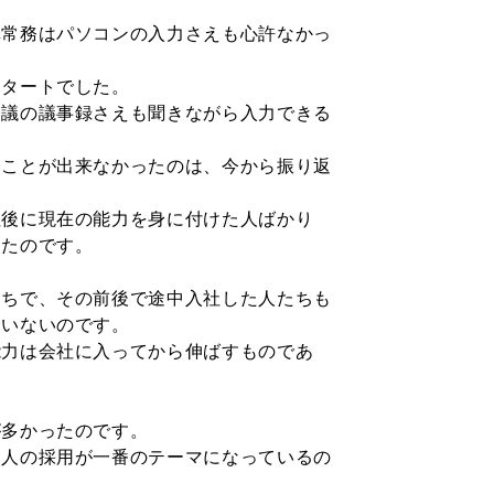
澤常務はパソコンの
入力さえも心許なかっ
スタートでした。
会議の議事録さえも
聞きながら入力できる
うことが出来なかっ
たのは、今から振り返
社後に現在の能力を
身に付けた人ばかり
ったのです。
たちで、その前後で
途中入社した人たちも
はいないのです。
能力は会社に入って
から伸ばすものであ
が多かったのです。
、人の採用が一番の
テーマになっているの