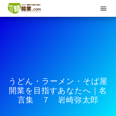
内
メ
容
ニ
を
ュ
ス
ー
キ
ッ
プ
うどん・ラーメン・そば屋
開業を目指すあなたへ｜名
言集 ７ 岩崎弥太郎