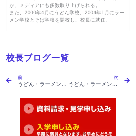
か、メディアにも多数取り上げられる。
また、2000年4月にうどん学校、2004年1月にラー
メン学校とそば学校を開校し、校長に就任。
校長ブログ一覧
Prev
N
前
次
うどん・ラーメン・そば屋開業・繁盛店を目指す｜名言集 ６ 豊田佐吉
うどん・ラーメン・そば屋開業を目指すあなたへ｜名言集 ８-1 黒田如水（黒田官兵衛）