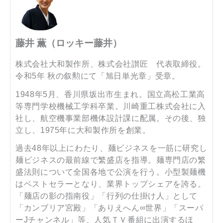
藤井 薫（ロッキー藤井）
株式会社大和製作所、株式会社讃匠 代表取締役。
令和5年 秋の叙勲にて「旭日単光章」受章。
1948年5月、香川県坂出市生まれ。国立高松工業高
等専門学校機械工学科卒業。川崎重工株式会社に入
社し、航空機事業部機体設計課に配属。その後、独
立し、1975年に大和製作所を創業。
過去48年以上にわたり、麺ビジネスを一筋に研究し
麺ビジネスの最前線で繁盛店を指導。麺専門店の繁
盛法則について全国各地で公演を行う。小型製麺機
はベストセラーとなり、業界トップシェアを誇る。
「麺店の影の指南役」「行列の仕掛け人」として
「カンブリア宮殿」「ありえへん∞世界」「スーパ
ーJチャンネル」等、人気ＴＶ番組に出演するほ