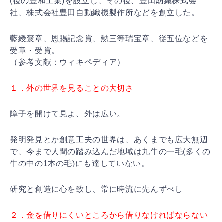
(後の豊和工業)を設立し、その後、豊田紡織株式会
社、株式会社豊田自動織機製作所などを創立した。
藍綬褒章、恩賜記念賞、勲三等瑞宝章、従五位などを
受章・受賞。
（参考文献：ウィキペディア）
１．外の世界を見ることの大切さ
障子を開けて見よ、外は広い。
発明発見とか創意工夫の世界は、あくまでも広大無辺
で、今まで人間の踏み込んだ地域は九牛の一毛(多くの
牛の中の1本の毛)にも達していない。
研究と創造に心を致し、常に時流に先んずべし
２．金を借りにくいところから借りなければならない