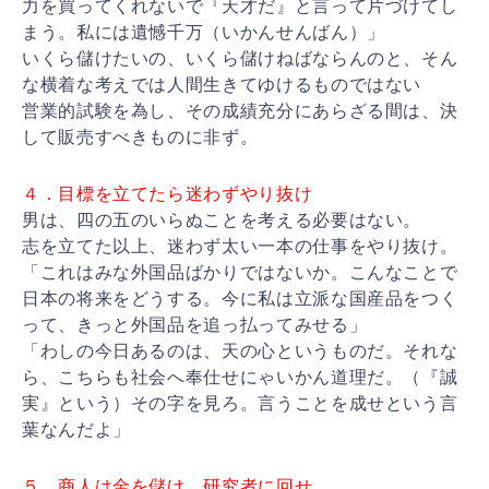
力を買ってくれないで『天才だ』と言って片づけてし
まう。私には遺憾千万（いかんせんばん）」
いくら儲けたいの、いくら儲けねばならんのと、そん
な横着な考えでは人間生きてゆけるものではない
営業的試験を為し、その成績充分にあらざる間は、決
して販売すべきものに非ず。
４．目標を立てたら迷わずやり抜け
男は、四の五のいらぬことを考える必要はない。
志を立てた以上、迷わず太い一本の仕事をやり抜け。
「これはみな外国品ばかりではないか。こんなことで
日本の将来をどうする。今に私は立派な国産品をつく
って、きっと外国品を追っ払ってみせる」
「わしの今日あるのは、天の心というものだ。それな
ら、こちらも社会へ奉仕せにゃいかん道理だ。（『誠
実』という）その字を見ろ。言うことを成せという言
葉なんだよ」
５．商人は金を儲け、研究者に回せ