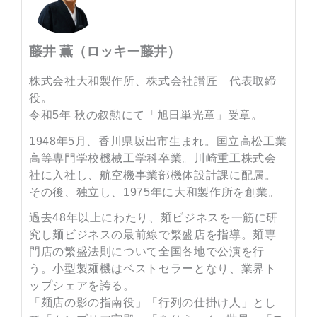
藤井 薫（ロッキー藤井）
株式会社大和製作所、株式会社讃匠 代表取締
役。
令和5年 秋の叙勲にて「旭日単光章」受章。
1948年5月、香川県坂出市生まれ。国立高松工業
高等専門学校機械工学科卒業。川崎重工株式会
社に入社し、航空機事業部機体設計課に配属。
その後、独立し、1975年に大和製作所を創業。
過去48年以上にわたり、麺ビジネスを一筋に研
究し麺ビジネスの最前線で繁盛店を指導。麺専
門店の繁盛法則について全国各地で公演を行
う。小型製麺機はベストセラーとなり、業界ト
ップシェアを誇る。
「麺店の影の指南役」「行列の仕掛け人」とし