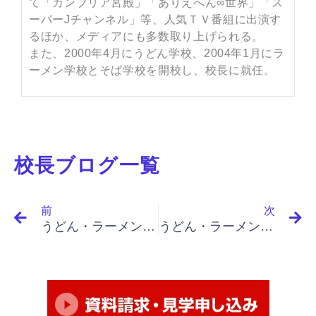
て「カンブリア宮殿」「ありえへん∞世界」「ス
ーパーJチャンネル」等、人気ＴＶ番組に出演す
るほか、メディアにも多数取り上げられる。
また、2000年4月にうどん学校、2004年1月にラ
ーメン学校とそば学校を開校し、校長に就任。
校長ブログ一覧
Prev
N
前
次
うどん・ラーメン・そば屋開業・繁盛店を目指す｜名言集 ５－３ 土光敏夫
うどん・ラーメン・そば屋開業を目指すあなたへ｜名言集 ７ 岩崎弥太郎