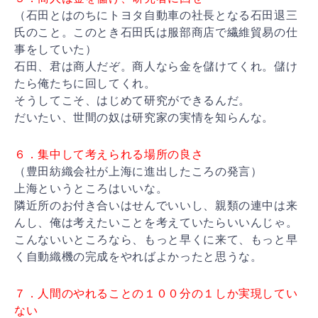
（石田とはのちにトヨタ自動車の社長となる石田退三
氏のこと。このとき石田氏は服部商店で繊維貿易の仕
事をしていた）
石田、君は商人だぞ。商人なら金を儲けてくれ。儲け
たら俺たちに回してくれ。
そうしてこそ、はじめて研究ができるんだ。
だいたい、世間の奴は研究家の実情を知らんな。
６．集中して考えられる場所の良さ
（豊田紡織会社が上海に進出したころの発言）
上海というところはいいな。
隣近所のお付き合いはせんでいいし、親類の連中は来
んし、俺は考えたいことを考えていたらいいんじゃ。
こんないいところなら、もっと早くに来て、もっと早
く自動織機の完成をやればよかったと思うな。
７．人間のやれることの１００分の１しか実現してい
ない