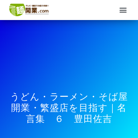
内
メ
容
ニ
を
ュ
ス
ー
キ
ッ
プ
うどん・ラーメン・そば屋
開業・繁盛店を目指す｜名
言集 ６ 豊田佐吉