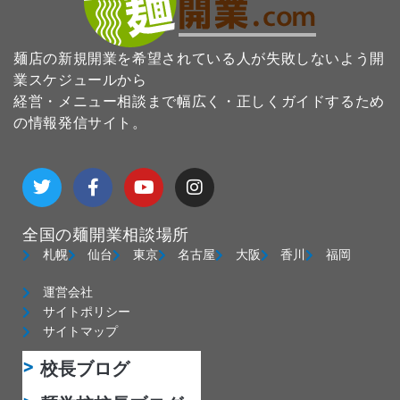
麺店の新規開業を希望されている人が失敗しないよう開
業スケジュールから
経営・メニュー相談まで幅広く・正しくガイドするため
の情報発信サイト。
T
F
Y
I
w
a
o
n
i
c
u
s
t
e
t
t
全国の麺開業相談場所
t
b
u
a
e
o
b
g
札幌
仙台
東京
名古屋
大阪
香川
福岡
r
o
e
r
k
a
運営会社
-
m
サイトポリシー
f
サイトマップ
校長ブログ