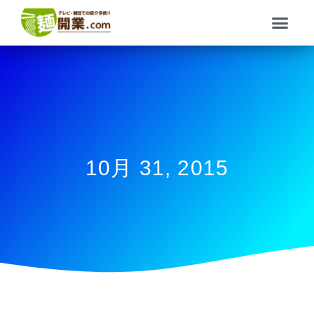
内
メ
容
ニ
を
ュ
ス
ー
キ
ッ
プ
10月 31, 2015