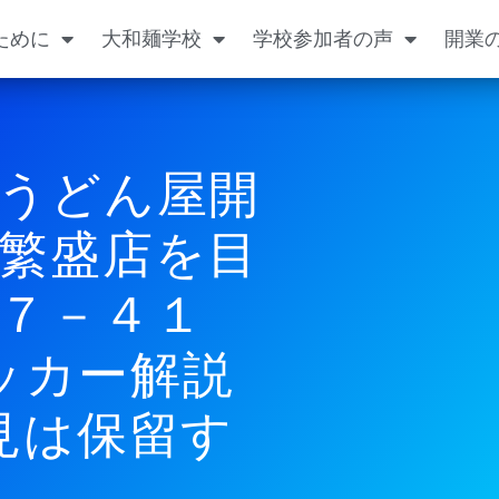
ために
大和麺学校
学校参加者の声
開業
うどん屋開
繁盛店を目
１７－４１
ッカー解説
見は保留す