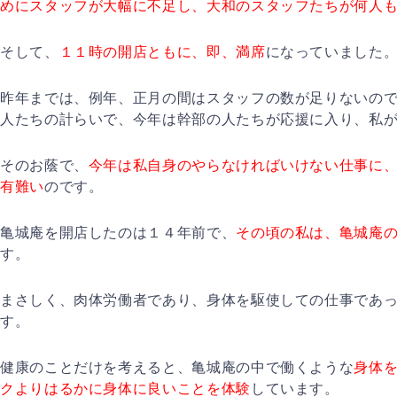
めにスタッフが大幅に不足し、大和のスタッフたちが何人
そして、
１１時の開店ともに、即、満席
になっていました
昨年までは、例年、正月の間はスタッフの数が足りないの
人たちの計らいで、今年は幹部の人たちが応援に入り、私
そのお蔭で、
今年は私自身のやらなければいけない仕事に
有難い
のです。
亀城庵を開店したのは１４年前で、
その頃の私は、亀城庵
す。
まさしく、肉体労働者であり、身体を駆使しての仕事であ
す。
健康のことだけを考えると、亀城庵の中で働くような
身体
クよりはるかに身体に良いことを体験
しています。