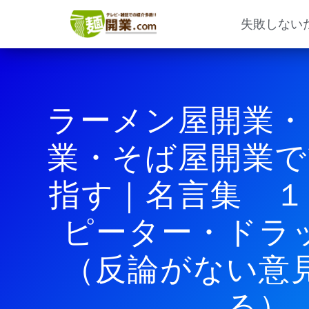
内
容
失敗しない
を
ス
キ
ッ
プ
ラーメン屋開業・
業・そば屋開業で
指す｜名言集 
ピーター・ドラ
（反論がない意
る）