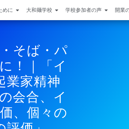
ために
大和麺学校
学校参加者の声
開業
・そば・パ
に！｜「イ
起業家精神
の会合、イ
価、個々の
の評価」