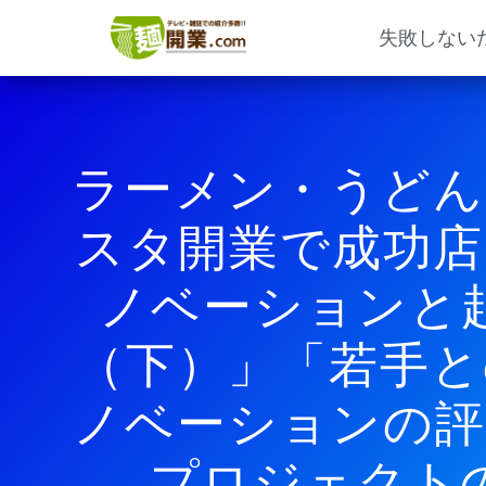
内
容
失敗しない
を
ス
キ
ッ
プ
ラーメン・うどん
スタ開業で成功店
ノベーションと
（下）」「若手と
ノベーションの評
プロジェクト