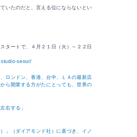
っていたのだと、言える位にならないとい
。
。
らスタートで、４月２１日（火）～２２日
studio-seoul/
た、ロンドン、香港、台中、ＬＡの最新店
今から開業する方がたにとっても、世界の
を左右する」
下）」（ダイアモンド社）に基づき、イノ