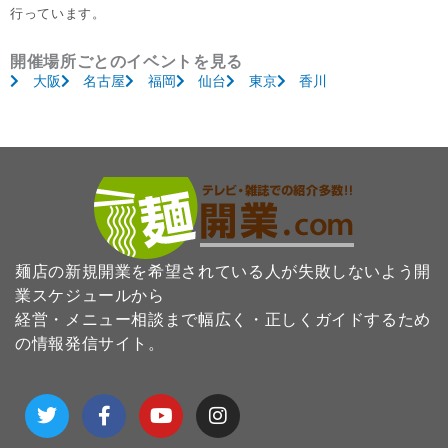
行っています。
開催場所ごとのイベントを見る
大阪
名古屋
福岡
仙台
東京
香川
麺店の新規開業を希望されている人が失敗しないよう開
業スケジュールから
経営・メニュー相談まで幅広く・正しくガイドするため
の情報発信サイト。
T
F
Y
I
w
a
o
n
i
c
u
s