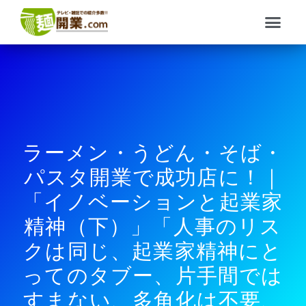
内
メ
容
ニ
を
ュ
ス
ー
キ
ッ
プ
ラーメン・うどん・そば・
パスタ開業で成功店に！｜
「イノベーションと起業家
精神（下）」「人事のリス
クは同じ、起業家精神にと
ってのタブー、片手間では
すまない、多角化は不要、