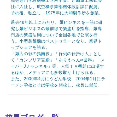
高等専門学校機械工学科卒業。川崎重工株式会
社に入社し、航空機事業部機体設計課に配属。
その後、独立し、1975年に大和製作所を創業。
過去48年以上にわたり、麺ビジネスを一筋に研
究し麺ビジネスの最前線で繁盛店を指導。麺専
門店の繁盛法則について全国各地で公演を行
う。小型製麺機はベストセラーとなり、業界ト
ップシェアを誇る。
「麺店の影の指南役」「行列の仕掛け人」とし
て「カンブリア宮殿」「ありえへん∞世界」「ス
ーパーJチャンネル」等、人気ＴＶ番組に出演す
るほか、メディアにも多数取り上げられる。
また、2000年4月にうどん学校、2004年1月にラ
ーメン学校とそば学校を開校し、校長に就任。