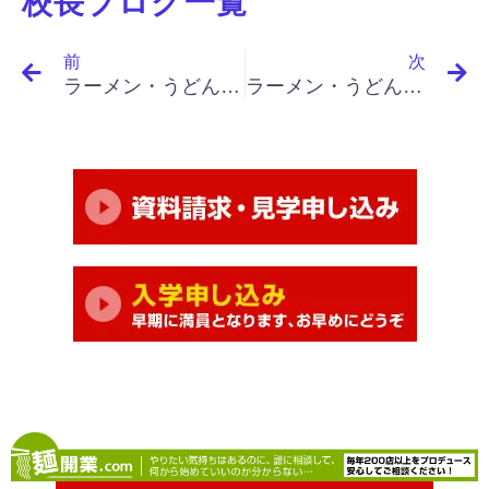
校長ブログ一覧
Prev
N
前
次
ラーメン・うどん・そば・パスタ開業で成功店に！｜「イノベーションと起業家精神（下）」「個性ではない」
ラーメン・うどん・そば・パスタ開業で成功店に！｜「イノベーションと起業家精神（下）」「社会的機関における起業家精神、イノベーションを行えない理由、固有の力学、予算型事業」